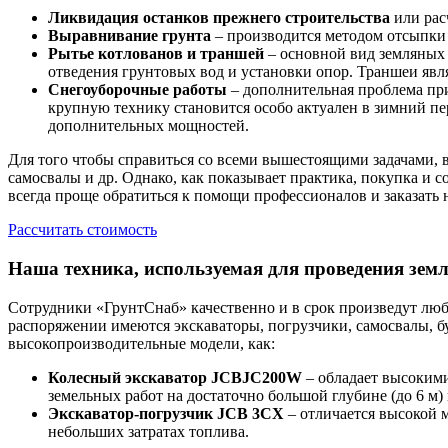
Ликвидация останков прежнего строительства
или рас
Выравнивание грунта
– производится методом отсыпки 
Рытье котлованов и траншей
– основной вид земляных 
отведения грунтовых вод и установки опор. Траншеи яв
Снегоуборочные работы
– дополнительная проблема при
крупную технику становится особо актуален в зимний пе
дополнительных мощностей.
Для того чтобы справиться со всеми вышестоящими задачами, 
самосвалы и др. Однако, как показывает практика, покупка и
всегда проще обратиться к помощи профессионалов и заказать
Рассчитать стоимость
Наша техника, используемая для проведения зем
Сотрудники «ГрунтСнаб» качественно и в срок произведут люб
распоряжении имеются экскаваторы, погрузчики, самосвалы, б
высокопроизводительные модели, как:
Колесный экскаватор JCBJC200W
– обладает высоким
земельных работ на достаточно большой глубине (до 6 м)
Экскаватор-погрузчик JCB 3CX
– отличается высокой 
небольших затратах топлива.