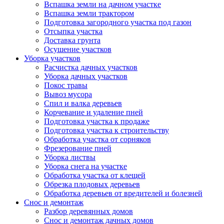
Вспашка земли на дачном участке
Вспашка земли трактором
Подготовка загородного участка под газон
Отсыпка участка
Доставка грунта
Осушение участков
Уборка участков
Расчистка дачных участков
Уборка дачных участков
Покос травы
Вывоз мусора
Спил и валка деревьев
Корчевание и удаление пней
Подготовка участка к продаже
Подготовка участка к строительству
Обработка участка от сорняков
Фрезерование пней
Уборка листвы
Уборка снега на участке
Обработка участка от клещей
Обрезка плодовых деревьев
Обработка деревьев от вредителей и болезней
Снос и демонтаж
Разбор деревянных домов
Снос и демонтаж дачных домов