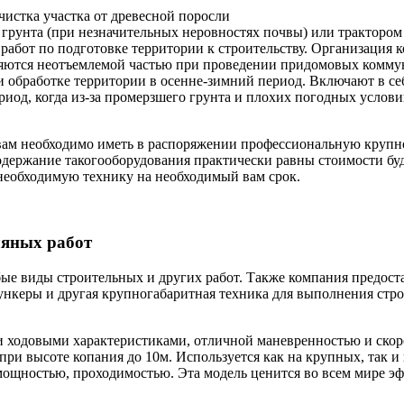
чистка участка от древесной поросли
грунта (при незначительных неровностях почвы) или трактором
работ по подготовке территории к строительству. Организация 
ляются неотъемлемой частью при проведении придомовых коммун
 обработке территории в осенне-зимний период. Включают в себя
риод, когда из-за промерзшего грунта и плохих погодных услов
вам необходимо иметь в распоряжении профессиональную крупно
 содержание такогооборудования практически равны стоимости б
 необходимую технику на необходимый вам срок.
ляных работ
ые виды строительных и других работ. Также компания предост
ункеры и другая крупногабаритная техника для выполнения стро
и ходовыми характеристиками, отличной маневренностью и скор
 при высоте копания до 10м. Используется как на крупных, так и
мощностью, проходимостью. Эта модель ценится во всем мире э