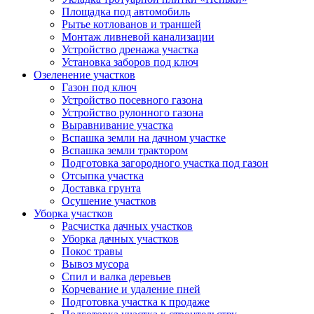
Площадка под автомобиль
Рытье котлованов и траншей
Монтаж ливневой канализации
Устройство дренажа участка
Установка заборов под ключ
Озеленение участков
Газон под ключ
Устройство посевного газона
Устройство рулонного газона
Выравнивание участка
Вспашка земли на дачном участке
Вспашка земли трактором
Подготовка загородного участка под газон
Отсыпка участка
Доставка грунта
Осушение участков
Уборка участков
Расчистка дачных участков
Уборка дачных участков
Покос травы
Вывоз мусора
Спил и валка деревьев
Корчевание и удаление пней
Подготовка участка к продаже