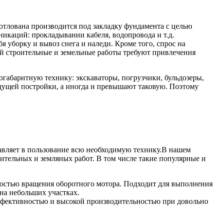
котлована производится под закладку фундамента с целью
икаций: прокладывании кабеля, водопровода и т.д.
 уборку и вывоз снега и наледи. Кроме того, спрос на
ий строительные и земельные работы требуют привлечения
габаритную технику: экскаваторы, погрузчики, бульдозеры,
удущей постройки, а иногда и превышают таковую. Поэтому
авляет в пользование всю необходимую технику.В нашем
ительных и земляных работ. В том числе такие популярные и
остью вращения оборотного мотора. Подходит для выполнения
 на небольших участках.
ффективностью и высокой производительностью при довольно