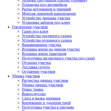
Укладка тротуарной плитки «Пеньки»
Площадка под автомобиль
Рытье котлованов и траншей
Монтаж ливневой канализации
Устройство дренажа участка
Установка заборов под ключ
Озеленение участков
Газон под ключ
Устройство посевного газона
Устройство рулонного газона
Выравнивание участка
Вспашка земли на дачном участке
Вспашка земли трактором
Подготовка загородного участка под газон
Отсыпка участка
Доставка грунта
Осушение участков
Уборка участков
Расчистка дачных участков
Уборка дачных участков
Покос травы
Вывоз мусора
Спил и валка деревьев
Корчевание и удаление пней
Подготовка участка к продаже